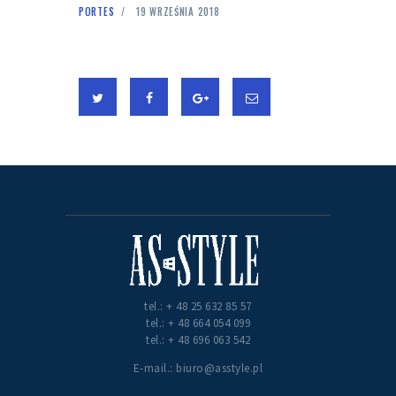
PORTES
19 WRZEŚNIA 2018
tel.: + 48 25 632 85 57
tel.: + 48 664 054 099
tel.: + 48 696 063 542
E-mail.: biuro@asstyle.pl