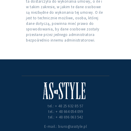
ta dostarczyła do wykonania umowy, o ile i
w takim zakresie, w jakim te dane osobowe
są niezbędne do wykonania tej umowy. O ile
jest to technicznie możliwe, osoba, której
dane dotyczą, powinna mieć prawo do
spowodowania, by dane osobowe zostały
przesłane przez jednego administratora
bezpośrednio innemu administratorowi.
tel.: + 48 25 632 85 57
tel.: + 48 664 054 099
tel.: + 48 696 063 542
E-mail.: biuro@asstyle.pl