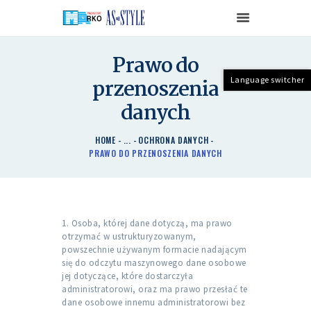
AS-STYLE
Prawo do
Producent stolarki okienno-drzwiowej
przenoszenia
Language switcher
STRONA GŁÓWNA
danych
O FIRMIE
OFERTA
HOME
...
OCHRONA DANYCH
PORADY
PRAWO DO PRZENOSZENIA DANYCH
KONTAKT
REALIZACJE
CERTYFIKATY
1. Osoba, której dane dotyczą, ma prawo
DO POBRANIA
otrzymać w ustrukturyzowanym,
powszechnie używanym formacie nadającym
się do odczytu maszynowego dane osobowe
jej dotyczące, które dostarczyła
administratorowi, oraz ma prawo przesłać te
dane osobowe innemu administratorowi bez