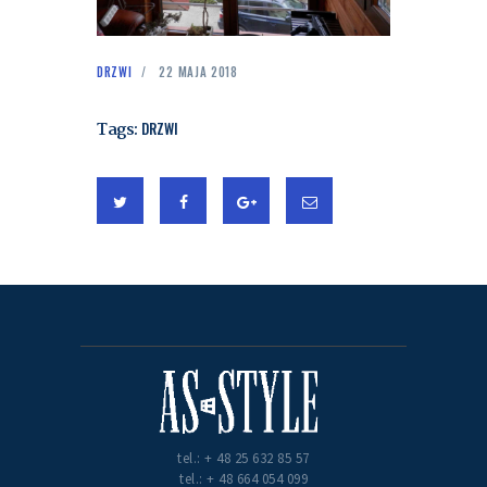
DRZWI
22 MAJA 2018
Tags:
DRZWI
tel.: + 48 25 632 85 57
tel.: + 48 664 054 099