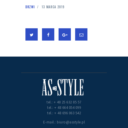
DRZWI
13 MARCA 2019
tel.: + 48 25 632 85 57
tel.: + 48 664 054 099
tel.: + 48 696 063 542
E-mail.: biuro@asstyle.pl